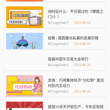
闲时玩什么：不可错过的《博德之
门3》！
$r['copyfrom']
2023-08-24
投教 | 我国量化私募的发展历程
$r['copyfrom']
2023-08-24
首届中国牛交易大会举行
$r['copyfrom']
2023-08-24
息烽：巧用集体经济“分红制” 激活
村民内生动力
$r['copyfrom']
2023-08-24
提前20多天开始生产，今年还有网