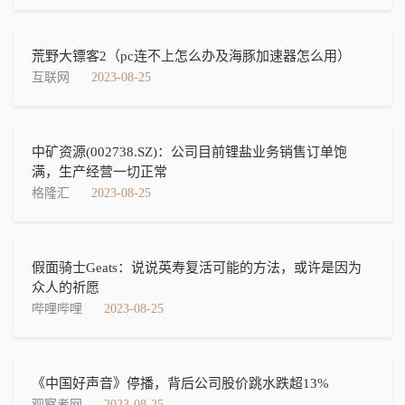
荒野大镖客2（pc连不上怎么办及海豚加速器怎么用）
互联网
2023-08-25
中矿资源(002738.SZ)：公司目前锂盐业务销售订单饱
满，生产经营一切正常
格隆汇
2023-08-25
假面骑士Geats：说说英寿复活可能的方法，或许是因为
众人的祈愿
哔哩哔哩
2023-08-25
《中国好声音》停播，背后公司股价跳水跌超13%
观察者网
2023-08-25