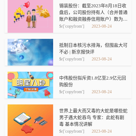
锡装股份：截至2023年8月18日收
盘后，公司股份持有人（合并普通
账户和融资融券信用账户）数为
11,032户，机构投资者户数为884
$r['copyfrom']
2023-08-24
户
抵制日本核污水排海，但囤盐大可
不必 | 新京报快评
$r['copyfrom']
2023-08-24
中伟股份拟斥资1.8亿至2.9亿元回
购股份
$r['copyfrom']
2023-08-24
世界上最大而又毒的大蛇是哪些蛇
男子遇大蛇吞鸟 专家：此蛇有剧
毒 基本情况讲解
$r['copyfrom']
2023-08-24