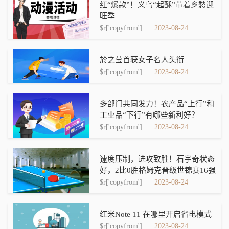
红“爆款”！义乌“起酥”带着乡愁迎
旺季
$r['copyfrom']
2023-08-24
於之莹首获女子名人头衔
$r['copyfrom']
2023-08-24
多部门共同发力！农产品“上行”和
工业品“下行”有哪些新利好？
$r['copyfrom']
2023-08-24
速度压制，进攻致胜！石宇奇状态
好，2比0胜格姆克晋级世锦赛16强
$r['copyfrom']
2023-08-24
红米Note 11 在哪里开启省电模式
$r['copyfrom']
2023-08-24