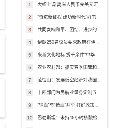
大幅上调 离岸人民币兑美元汇
率创2018年5月以来最高点
“奋进新征程 建功新时代”好书荐
读活动启动
共同奏响和平、团结、进步的时
代乐章（社论）
伊朗250名议员要求政府在伊核
谈判中得到有效保证
来新文化地标 赏千余件“中华瑰
宝”
农业农村部：抓实春季田管和春
耕备耕 稳定粮食播种面积
范恒山：发展低空经济对我国经
济社会产生积极影响
十四部门为民航业量身定制五条
纾困扶持政策
“输血”与“造血”并举 打好政策组
合拳确保民航业高质量发展
巴勒斯坦：未持48小时核酸检
测阴性证明的入境者必须在口岸