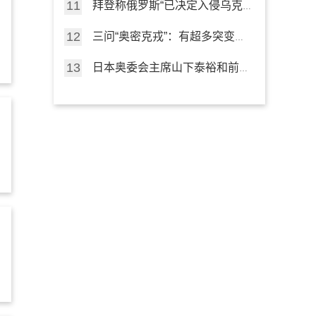
拜登称俄罗斯“已决定入侵乌克
接受核酸检测
兰” 德国、乌克兰不附和
三问“奥密克戎”：有超多突变就
是“超级病毒”吗？
日本奥委会主席山下泰裕和前首
相福田康夫祝北京冬奥会成功