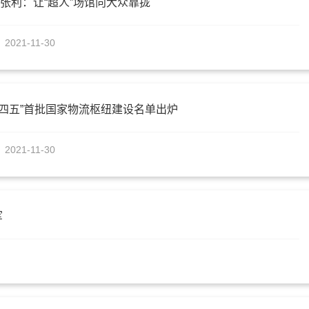
者张利：让“超人”场馆向大众靠拢
2021-11-30
十四五”首批国家物流枢纽建设名单出炉
2021-11-30
军