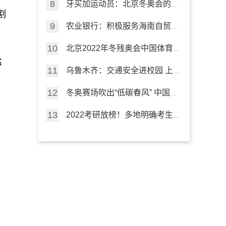
牙买加运动员：北京冬奥会的精
割
彩有序令人难忘
农业银行：积极服务海南自贸港
建设
北京2022年冬残奥会中国体育
代表团成立
盐
乌鲁木齐：交通安全进校园 上
好“开学第一课”
冬奥赛场吹出“低碳春风” 中国行
动点亮“绿色未来”
2022考研放榜！多地明确考生
可申请成绩复核