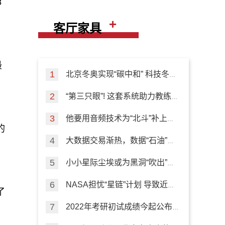
8
+
客厅家具
最
北京冬奥实现“碳中和” 科技冬奥
专项来盘点
“第三只眼”! 这套系统助力教练
员指导训练
他要用音频技术为“北斗”补上室
的
内导航短板
大数据交易渐热，数据“石油”如
何挖掘？
小小星际尘埃或为黑洞“吹出”的
高速外流“加油”
NASA担忧“星链”计划 导致近地
了
轨道“严重拥堵”
2022年考研初试成绩今起公布
这些信息要注意