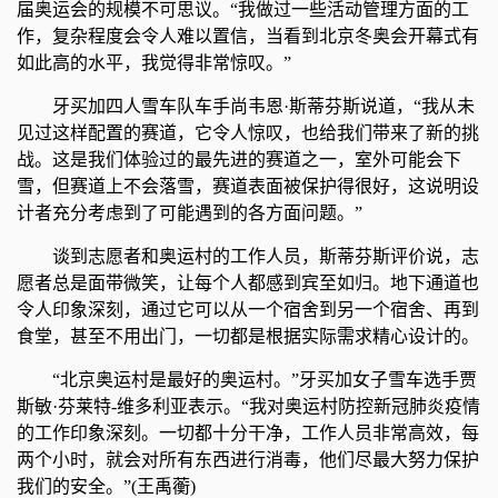
届奥运会的规模不可思议。“我做过一些活动管理方面的工
作，复杂程度会令人难以置信，当看到北京冬奥会开幕式有
如此高的水平，我觉得非常惊叹。”
牙买加四人雪车队车手尚韦恩·斯蒂芬斯说道，“我从未
见过这样配置的赛道，它令人惊叹，也给我们带来了新的挑
战。这是我们体验过的最先进的赛道之一，室外可能会下
雪，但赛道上不会落雪，赛道表面被保护得很好，这说明设
计者充分考虑到了可能遇到的各方面问题。”
谈到志愿者和奥运村的工作人员，斯蒂芬斯评价说，志
愿者总是面带微笑，让每个人都感到宾至如归。地下通道也
令人印象深刻，通过它可以从一个宿舍到另一个宿舍、再到
食堂，甚至不用出门，一切都是根据实际需求精心设计的。
“北京奥运村是最好的奥运村。”牙买加女子雪车选手贾
斯敏·芬莱特-维多利亚表示。“我对奥运村防控新冠肺炎疫情
的工作印象深刻。一切都十分干净，工作人员非常高效，每
两个小时，就会对所有东西进行消毒，他们尽最大努力保护
我们的安全。”(王禹蘅)