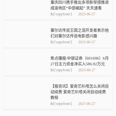
重庆四川携手推出多项新举措推进
成渝地区“中部崛起” 天天速看
$r['copyfrom']
2023-06-27
塞尔达传说王国之泪开发者表示他
们对塞尔达传说电影感兴趣
$r['copyfrom']
2023-06-27
焦点播报:中银证券（601696）6月
27日主力资金净买入586.92万元
$r['copyfrom']
2023-06-27
【报资讯】爱奇艺叭嗒怎么关闭自
动续费 爱奇艺叭嗒关闭自动续费
教程
$r['copyfrom']
2023-06-27