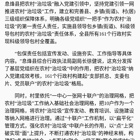
息烽县把农村“治垃圾”融入党建引领中，坚持党建引领一网
推进农村“治垃圾”工作，建立和完善县、乡镇(街道)、村(居)
三级组织保障体系，明确各级党组织“一把手”作为农村“治
垃圾”的第一责任人责任，实施县领导包乡镇(街道)、科级领
导包村的农村“治垃圾”责任体系，全县所有161个行政村实
现科级领导包村全覆盖。
“包保责任包括宣传发动、设施夯实、工作指导等具体
内容。”息烽县综合行政执法局副局长徐健说，这充分发挥
了基层党组织在农村“治垃圾”中的作用，把农村“治垃圾”纳
入党建成效考核，161个行政村构建起“支部抓总、支委包
片、党员联户”的农村“治垃圾”格局。
同时，村里依托“一中心一张网十联户”的治理网格，把
农村“治垃圾”工作纳入基础社会治理网格，把10户作为一个
治理网格，将农村“治垃圾”宣传发动、教育培训、设施建设
等纳入网格进行治理。通过“十联户”工作机制，以“扁平化”
管理方式，强化农村“治垃圾”中联户长的作用，以“点”上突
破实现“面”上提升，不断打通农村“治垃圾”的神经末梢，构