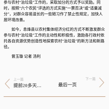
参与农村“治垃圾”工作的，采取加分的方式予以奖励。同
时，按照“六个农民”评选的方式实施“一票否决”或“适量减
分”，对群众容易滋长的一些陋习作了禁止性规定，加快人
居环境改善。
如今，息烽县以农村集体经济分红的方式不断激发群众
参与农村“治垃圾”工作的主动性和积极性，激励各行政村依
托各自资源优势创造性地探索农村“治垃圾”的新方法和新路
径。
曾玉璇 记者 汤利
下一篇
上一篇
最后一页
提前20多天开始生产，今年还有网红“爆款”！义乌“起酥”带着乡愁迎旺季