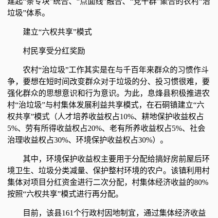
建起“条专块”统合、“点面线”融合、“党干群”聚合的农村“治
垃圾”体系。
建立“六权共享”模式
村民享受分红奖励
农村“治垃圾”工作其实是在与千百年来群众的习惯作斗
争，要想在短时间改变群众对于垃圾的分、投习惯很难，要
强化群众的思想意识和行为意识。为此，息烽县积极推进农
村“治垃圾”与村集体发展利益共享模式，在石硐镇建立“六
权共享”模式（人才培养收益权占10%、耕地保护收益权占
5%、劳有所得收益权占20%、老有所养收益权占5%、社会
治理收益权占30%、环境保护收益权占30%）。
其中，环境保护收益权主要用于分配给搞好房前屋后环
境卫生、垃圾分类减量、保护整村环境的农户。该镇利用村
集体对项目分红资金进行二次分配，村集体经济收益的80%
按照“六权共享”模式进行再分配。
目前，该县161个行政村因地制宜，通过集体经济收益