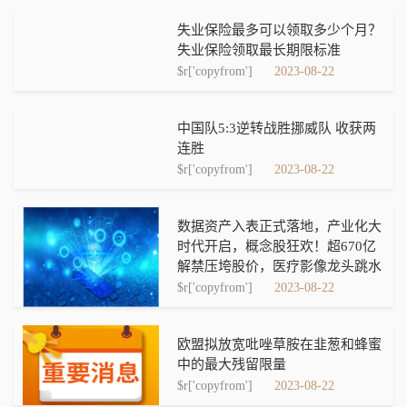
失业保险最多可以领取多少个月？
失业保险领取最长期限标准
$r['copyfrom']
2023-08-22
中国队5:3逆转战胜挪威队 收获两
连胜
$r['copyfrom']
2023-08-22
数据资产入表正式落地，产业化大
时代开启，概念股狂欢！超670亿
解禁压垮股价，医疗影像龙头跳水
$r['copyfrom']
2023-08-22
欧盟拟放宽吡唑草胺在韭葱和蜂蜜
中的最大残留限量
$r['copyfrom']
2023-08-22