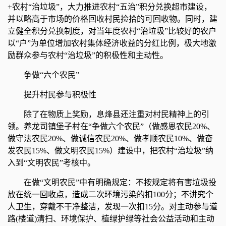
+农村“治垃圾”，大力推进农村“五治”积分兑换超市建设，
并以略高于市场的价格回收村民捡拾的可回收物。同时，建
立健全积分兑换制度，对当年度农村“治垃圾”比较好的农户
以“户”为单位增加农村集体经济收益的分红比例，极大地激
励群众参与农村“治垃圾”的积极性和主动性。
争做“六个农民”
提升村民参与积极性
除了在物质上奖励，息烽县还注重对村民精神上的引
领。养龙司镇堡子村在“争做六个农民”（做感恩农民20%、
做守法农民20%、做诚信农民20%、做孝顺农民10%、做奋
发农民15%、做文明农民15%）建设中，把农村“治垃圾”纳
入到“文明农民”考核中。
在做“文明农民”中有明确规定：不按规定将有害垃圾投
放在统一回收点，造成二次环境污染的扣100分；不讲究个
人卫生，穿戴不干净整洁，发现一次扣15分。对主动参与道
路(楼道)清扫、环境保护、植绿护绿等社会公益活动和主动