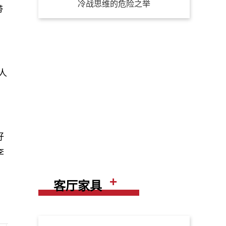
冷战思维的危险之举
带
人
好
李
+
客厅家具