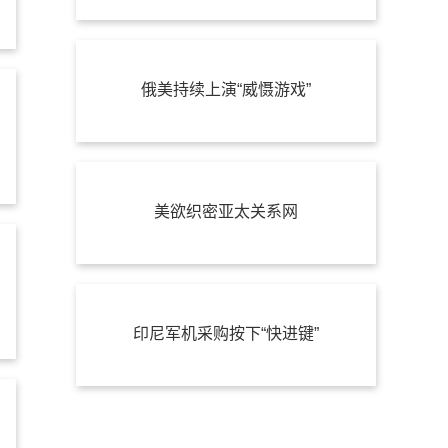
俄美持续上演“威慑游戏”
美欲织密亚太关系网
印尼军机采购按下“快进键”