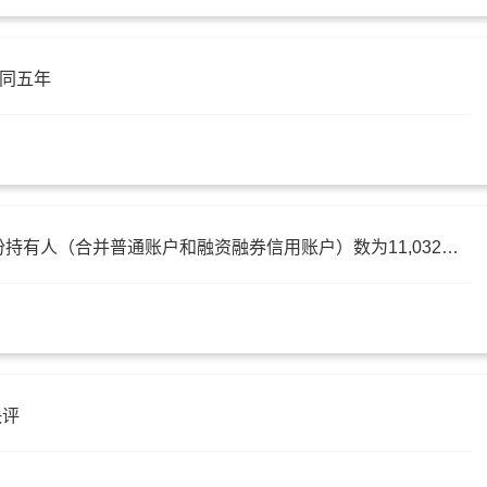
合同五年
锡装股份：截至2023年8月18日收盘后，公司股份持有人（合并普通账户和融资融券信用账户）数为11,032户，机构投资者户数为884户
快评