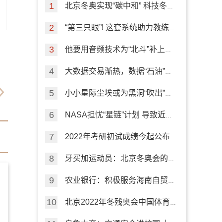
北京冬奥实现“碳中和” 科技冬奥
专项来盘点
“第三只眼”! 这套系统助力教练
员指导训练
他要用音频技术为“北斗”补上室
内导航短板
大数据交易渐热，数据“石油”如
何挖掘？
小小星际尘埃或为黑洞“吹出”的
高速外流“加油”
NASA担忧“星链”计划 导致近地
轨道“严重拥堵”
2022年考研初试成绩今起公布
这些信息要注意
牙买加运动员：北京冬奥会的精
彩有序令人难忘
农业银行：积极服务海南自贸港
建设
北京2022年冬残奥会中国体育
代表团成立