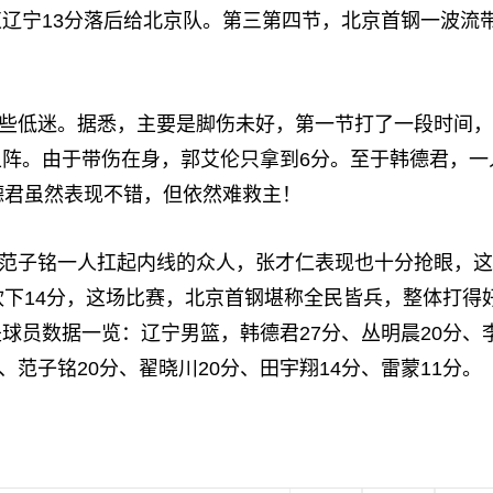
辽宁13分落后给北京队。第三第四节，北京首钢一波流
些低迷。据悉，主要是脚伤未好，第一节打了一段时间，
阵。由于带伤在身，郭艾伦只拿到6分。至于韩德君，一
德君虽然表现不错，但依然难救主！
范子铭一人扛起内线的众人，张才仁表现也十分抢眼，这
砍下14分，这场比赛，北京首钢堪称全民皆兵，整体打得
球员数据一览：辽宁男篮，韩德君27分、丛明晨20分、
、范子铭20分、翟晓川20分、田宇翔14分、雷蒙11分。