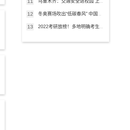
乌鲁木齐：交通安全进校园 上
好“开学第一课”
冬奥赛场吹出“低碳春风” 中国行
动点亮“绿色未来”
2022考研放榜！多地明确考生
可申请成绩复核