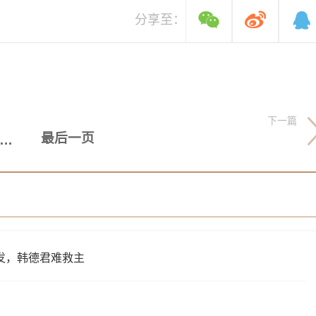
分享至：
下一篇
最后一页
MC：摩纳哥总价4500万欧签巴洛贡达协议，合同五年
爆发，韩德君难救主