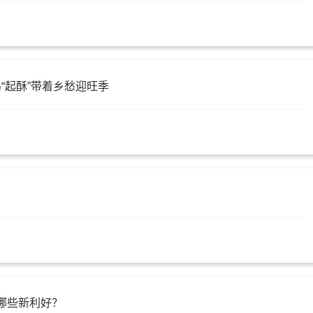
“起酥”带着乡愁迎旺季
有哪些新利好？