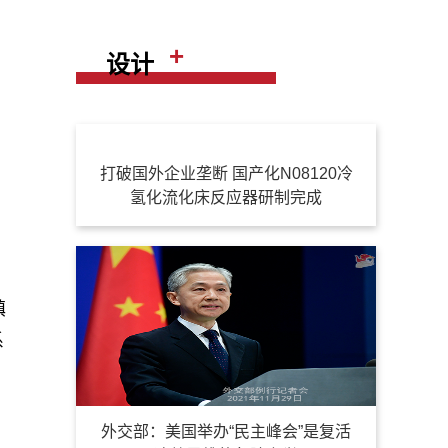
+
设计
打破国外企业垄断 国产化N08120冷
氢化流化床反应器研制完成
镇
系
外交部：美国举办“民主峰会”是复活