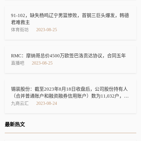
91-102，缺失杨鸣辽宁男篮惨败，首钢三巨头爆发，韩德
君难救主
体育街坊
2023-08-25
RMC：摩纳哥总价4500万欧签巴洛贡达协议，合同五年
直播吧
2023-08-25
锡装股份：截至2023年8月18日收盘后，公司股份持有人
（合并普通账户和融资融券信用账户）数为11,032户，机
构投资者户数为884户
九商云汇
2023-08-24
最新热文