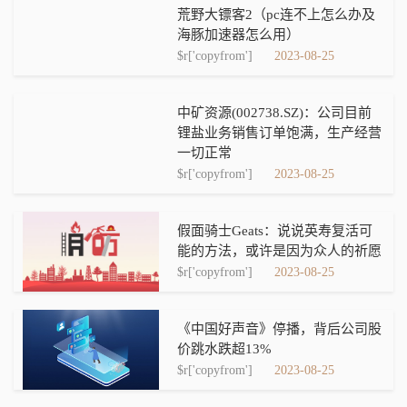
荒野大镖客2（pc连不上怎么办及
海豚加速器怎么用）
$r['copyfrom']
2023-08-25
中矿资源(002738.SZ)：公司目前
锂盐业务销售订单饱满，生产经营
一切正常
$r['copyfrom']
2023-08-25
假面骑士Geats：说说英寿复活可
能的方法，或许是因为众人的祈愿
$r['copyfrom']
2023-08-25
《中国好声音》停播，背后公司股
价跳水跌超13%
$r['copyfrom']
2023-08-25