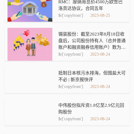
RMC：摩纳哥总价4500万欧签巴
洛贡达协议，合同五年
$r['copyfrom']
2023-08-25
锡装股份：截至2023年8月18日收
盘后，公司股份持有人（合并普通
账户和融资融券信用账户）数为
11,032户，机构投资者户数为884
$r['copyfrom']
2023-08-24
户
抵制日本核污水排海，但囤盐大可
不必 | 新京报快评
$r['copyfrom']
2023-08-24
中伟股份拟斥资1.8亿至2.9亿元回
购股份
$r['copyfrom']
2023-08-24