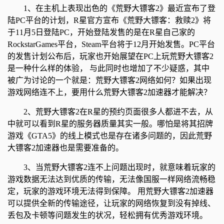
1、在主机上表现出色的《荒野大镖客2》最近宣布了登
陆PC平台的计划，R星官方宣布《荒野大镖客：救赎2》将
于11月5日登陆PC，开始登陆发售的是在R星自己家的
RockstarGames平台，Steam平台将于12月开始发售。PC平台
的发售计划公布后，玩家也开始展望在PC上玩荒野大镖客2
是一种什么样的体验， 与此同时也增加了不少疑惑，其中
被广为讨论的一个就是：荒野大镖客2网络如何？如果出现
游戏网络连不上，要用什么荒野大镖客2加速器才能解决？
2、荒野大镖客2在R星的预约页面很多人都进不去，从
中就可以看到R星的服务器质量其实一般。哪怕是将其招牌
游戏《GTA5》的线上模式也是存在诸多问题的，因此荒野
大镖客2加速器也是需要准备的。
3、当荒野大镖客2连不上问题出现时，就意味着玩家的
游戏数据无法达到优质的传输，无法像国服一样网络流畅稳
定，玩家的游戏环境无法得到保障。 用荒野大镖客2加速器
可以提供全新的传输途径，让玩家的网络恢复到没有掉线、
丢包及卡顿等问题发生的状况，轻松拥有优秀游戏环境。