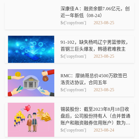
深康佳Ａ：融资余额7.06亿元，创
近一年新低（08-24）
$r['copyfrom']
2023-08-25
91-102，缺失杨鸣辽宁男篮惨败，
首钢三巨头爆发，韩德君难救主
$r['copyfrom']
2023-08-25
RMC：摩纳哥总价4500万欧签巴
洛贡达协议，合同五年
$r['copyfrom']
2023-08-25
锡装股份：截至2023年8月18日收
盘后，公司股份持有人（合并普通
账户和融资融券信用账户）数为
11,032户，机构投资者户数为884
$r['copyfrom']
2023-08-24
户