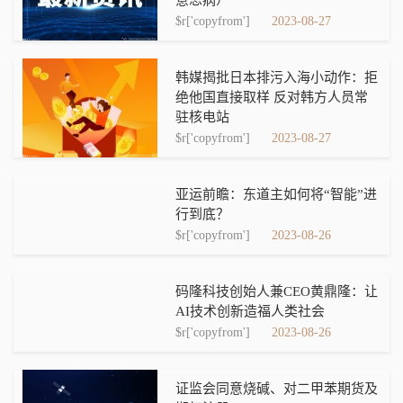
$r['copyfrom']
2023-08-27
韩媒揭批日本排污入海小动作：拒
绝他国直接取样 反对韩方人员常
驻核电站
$r['copyfrom']
2023-08-27
亚运前瞻：东道主如何将“智能”进
行到底？
$r['copyfrom']
2023-08-26
码隆科技创始人兼CEO黄鼎隆：让
AI技术创新造福人类社会
$r['copyfrom']
2023-08-26
证监会同意烧碱、对二甲苯期货及