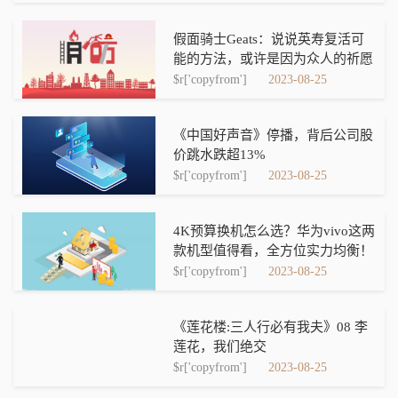
假面骑士Geats：说说英寿复活可
能的方法，或许是因为众人的祈愿
$r['copyfrom']
2023-08-25
《中国好声音》停播，背后公司股
价跳水跌超13%
$r['copyfrom']
2023-08-25
4K预算换机怎么选？华为vivo这两
款机型值得看，全方位实力均衡！
$r['copyfrom']
2023-08-25
《莲花楼:三人行必有我夫》08 李
莲花，我们绝交
$r['copyfrom']
2023-08-25