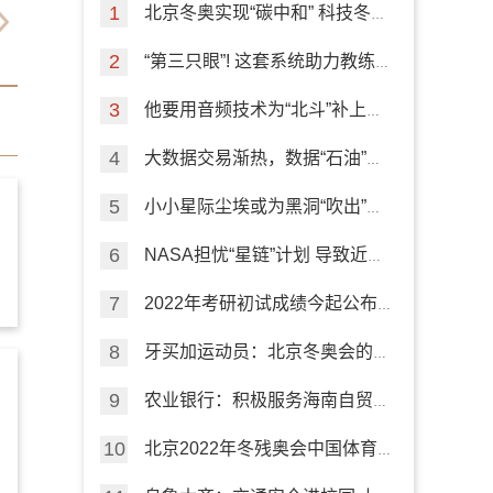
北京冬奥实现“碳中和” 科技冬奥
专项来盘点
“第三只眼”! 这套系统助力教练
员指导训练
他要用音频技术为“北斗”补上室
内导航短板
大数据交易渐热，数据“石油”如
何挖掘？
小小星际尘埃或为黑洞“吹出”的
高速外流“加油”
NASA担忧“星链”计划 导致近地
轨道“严重拥堵”
2022年考研初试成绩今起公布
这些信息要注意
牙买加运动员：北京冬奥会的精
彩有序令人难忘
农业银行：积极服务海南自贸港
建设
北京2022年冬残奥会中国体育
代表团成立