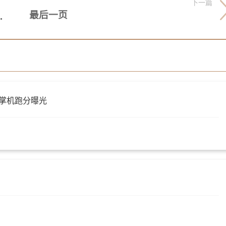
下一篇
最后一页
未实现收支平衡
 游戏掌机跑分曝光