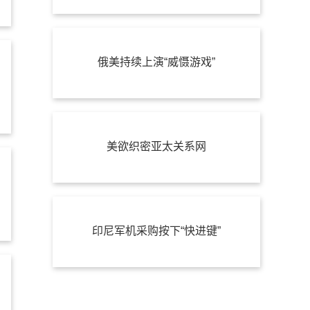
俄美持续上演“威慑游戏”
美欲织密亚太关系网
印尼军机采购按下“快进键”