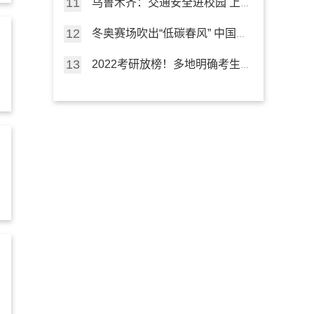
乌鲁木齐：交通安全进校园 上
好“开学第一课”
冬奥赛场吹出“低碳春风” 中国行
动点亮“绿色未来”
2022考研放榜！多地明确考生
可申请成绩复核