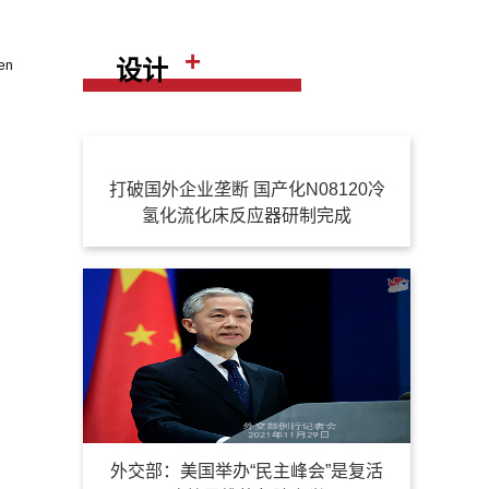
+
设计
en
打破国外企业垄断 国产化N08120冷
氢化流化床反应器研制完成
外交部：美国举办“民主峰会”是复活