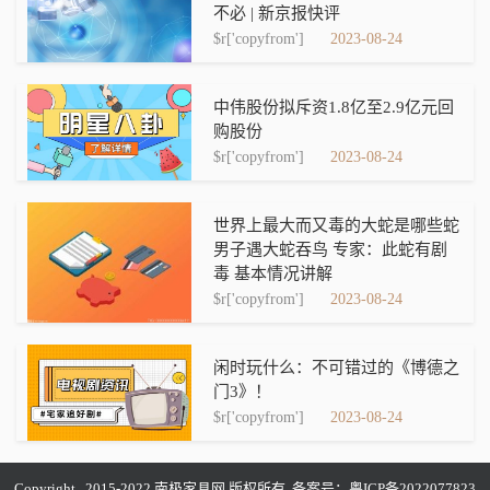
不必 | 新京报快评
$r['copyfrom']
2023-08-24
中伟股份拟斥资1.8亿至2.9亿元回
购股份
$r['copyfrom']
2023-08-24
世界上最大而又毒的大蛇是哪些蛇
男子遇大蛇吞鸟 专家：此蛇有剧
毒 基本情况讲解
$r['copyfrom']
2023-08-24
闲时玩什么：不可错过的《博德之
门3》！
$r['copyfrom']
2023-08-24
Copyright 2015-2022 南极家具网 版权所有 备案号：
粤ICP备2022077823