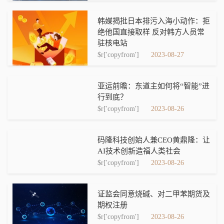
韩媒揭批日本排污入海小动作：拒
绝他国直接取样 反对韩方人员常
驻核电站
$r['copyfrom']
2023-08-27
亚运前瞻：东道主如何将“智能”进
行到底？
$r['copyfrom']
2023-08-26
码隆科技创始人兼CEO黄鼎隆：让
AI技术创新造福人类社会
$r['copyfrom']
2023-08-26
证监会同意烧碱、对二甲苯期货及
期权注册
$r['copyfrom']
2023-08-26