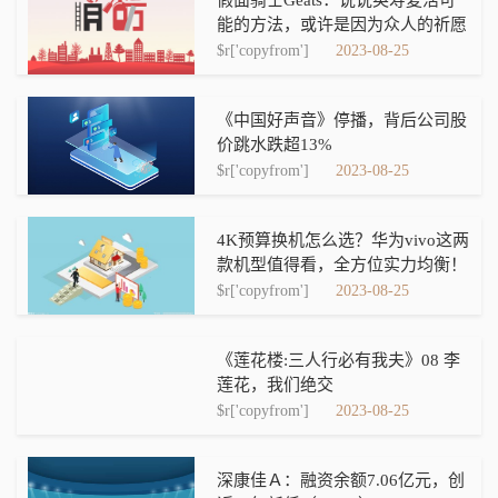
能的方法，或许是因为众人的祈愿
$r['copyfrom']
2023-08-25
《中国好声音》停播，背后公司股
价跳水跌超13%
$r['copyfrom']
2023-08-25
4K预算换机怎么选？华为vivo这两
款机型值得看，全方位实力均衡！
$r['copyfrom']
2023-08-25
《莲花楼:三人行必有我夫》08 李
莲花，我们绝交
$r['copyfrom']
2023-08-25
深康佳Ａ：融资余额7.06亿元，创