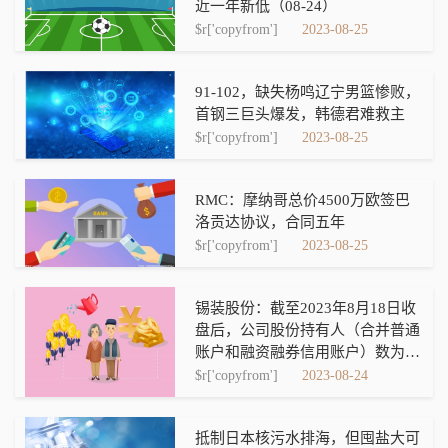
近一年新低（08-24）
$r['copyfrom']
2023-08-25
91-102，缺失杨鸣辽宁男篮惨败，
首钢三巨头爆发，韩德君难救主
$r['copyfrom']
2023-08-25
RMC：摩纳哥总价4500万欧签巴
洛贡达协议，合同五年
$r['copyfrom']
2023-08-25
锡装股份：截至2023年8月18日收
盘后，公司股份持有人（合并普通
账户和融资融券信用账户）数为
11,032户，机构投资者户数为884
$r['copyfrom']
2023-08-24
户
抵制日本核污水排海，但囤盐大可