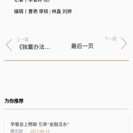
编辑丨曹艳 审核 | 林鑫 刘婷
下一篇
上一篇
最后一页
《独董办法》颁布：独董如何变得更独？
为你推荐
早餐会上畅聊 引来“金融活水”
腾讯网
2023-08-19