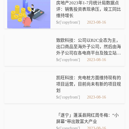
房地产2023年1-7月统计局数据点
评：销售投资表现承压，竣工同比
维持增长
$r['copyfrom']
2023-08-16
致欧科技：公司以B2C业态为主，
出口商品至海外子公司，然后由海
外子公司在各电商平台及独立站对
外销售
$r['copyfrom']
2023-08-16
凯旺科技：充电桩方面维持现有的
项目运营，目前尚未有新的项目规
划
$r['copyfrom']
2023-08-16
「遂宁」蓬溪县网红周冬梅：“小
屏幕”带出致富大产业
$r['copyfrom']
2023-08-16