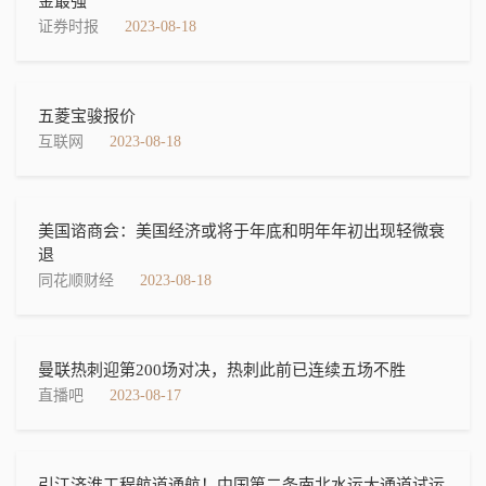
金最强
证券时报
2023-08-18
五菱宝骏报价
互联网
2023-08-18
美国谘商会：美国经济或将于年底和明年年初出现轻微衰
退
同花顺财经
2023-08-18
曼联热刺迎第200场对决，热刺此前已连续五场不胜
直播吧
2023-08-17
引江济淮工程航道通航！中国第二条南北水运大通道试运