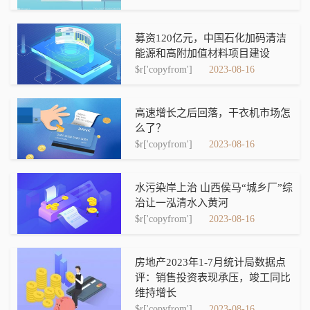
募资120亿元，中国石化加码清洁
能源和高附加值材料项目建设
$r['copyfrom']
2023-08-16
高速增长之后回落，干衣机市场怎
么了？
$r['copyfrom']
2023-08-16
水污染岸上治 山西侯马“城乡厂”综
治让一泓清水入黄河
$r['copyfrom']
2023-08-16
房地产2023年1-7月统计局数据点
评：销售投资表现承压，竣工同比
维持增长
$r['copyfrom']
2023-08-16