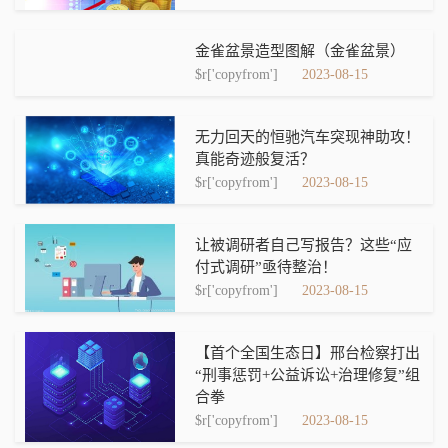
金雀盆景造型图解（金雀盆景）
$r['copyfrom']
2023-08-15
无力回天的恒驰汽车突现神助攻！
真能奇迹般复活？
$r['copyfrom']
2023-08-15
让被调研者自己写报告？这些“应
付式调研”亟待整治！
$r['copyfrom']
2023-08-15
【首个全国生态日】邢台检察打出
“刑事惩罚+公益诉讼+治理修复”组
合拳
$r['copyfrom']
2023-08-15