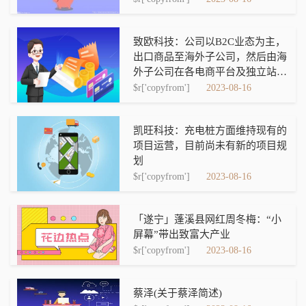
致欧科技：公司以B2C业态为主，
出口商品至海外子公司，然后由海
外子公司在各电商平台及独立站对
外销售
$r['copyfrom']
2023-08-16
凯旺科技：充电桩方面维持现有的
项目运营，目前尚未有新的项目规
划
$r['copyfrom']
2023-08-16
「遂宁」蓬溪县网红周冬梅：“小
屏幕”带出致富大产业
$r['copyfrom']
2023-08-16
蔡泽(关于蔡泽简述)