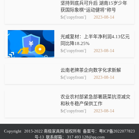
坚持到底兵可升后 湖南15岁少年
获国际象棋“运动健将”称号
$r['copyfrom']
2023-08-14
光威复材：上半年净利润4.13亿元
同比降18.25%
$r['copyfrom']
2023-08-14
云南老牌茶企向数字化求新解
$r['copyfrom']
2023-08-14
农业农村部紧急部署蔬菜抗涝减灾
和秋冬稳产保供工作
$r['copyfrom']
2023-08-14
Copyright 2015-2022 南极家具网 版权所有 备案号：
粤ICP备2022077823
号-13
联系邮箱： 317 493 128@qq.com