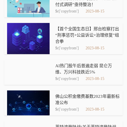
付式调研”亟待整治！
$r['copyfrom']
2023-08-15
【首个全国生态日】邢台检察打出
“刑事惩罚+公益诉讼+治理修复”组
合拳
$r['copyfrom']
2023-08-15
AI热门股午后普遍走弱 昆仑万
维、万兴科技跌近5%
$r['copyfrom']
2023-08-15
佛山公积金缴费基数2023年最新标
准公布
$r['copyfrom']
2023-08-15