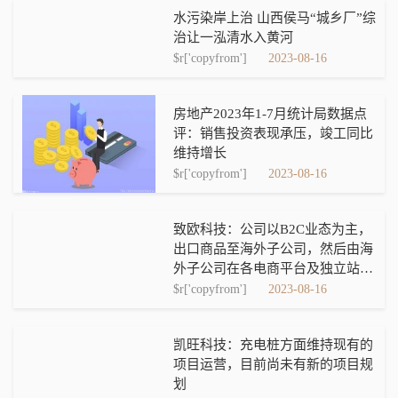
水污染岸上治 山西侯马“城乡厂”综
治让一泓清水入黄河
$r['copyfrom']
2023-08-16
房地产2023年1-7月统计局数据点
评：销售投资表现承压，竣工同比
维持增长
$r['copyfrom']
2023-08-16
致欧科技：公司以B2C业态为主，
出口商品至海外子公司，然后由海
外子公司在各电商平台及独立站对
外销售
$r['copyfrom']
2023-08-16
凯旺科技：充电桩方面维持现有的
项目运营，目前尚未有新的项目规
划