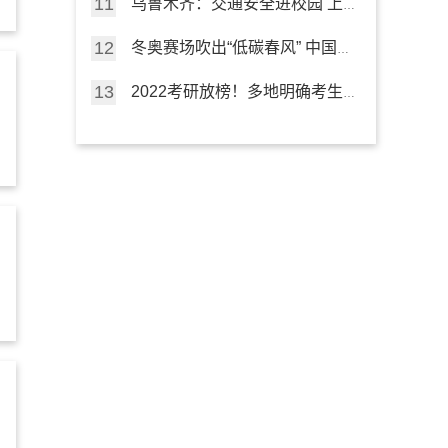
乌鲁木齐：交通安全进校园 上
好“开学第一课”
冬奥赛场吹出“低碳春风” 中国行
动点亮“绿色未来”
2022考研放榜！多地明确考生
可申请成绩复核