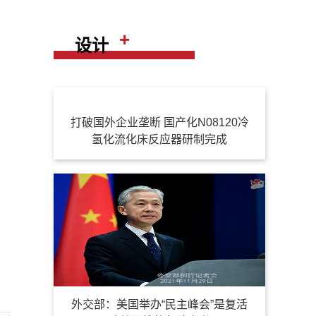
+
设计
打破国外企业垄断 国产化N08120冷
氢化流化床反应器研制完成
外交部：美国举办“民主峰会”是复活