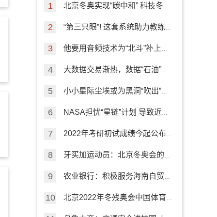
北京冬奥实现“碳中和” 科技冬奥
专项来盘点
“第三只眼”! 这套系统助力教练
员指导训练
他要用音频技术为“北斗”补上室
内导航短板
大数据交易渐热，数据“石油”如
何挖掘？
小小星际尘埃或为黑洞“吹出”的
高速外流“加油”
NASA担忧“星链”计划 导致近地
轨道“严重拥堵”
2022年考研初试成绩今起公布
这些信息要注意
牙买加运动员：北京冬奥会的精
彩有序令人难忘
农业银行：积极服务海南自贸港
建设
北京2022年冬残奥会中国体育
代表团成立