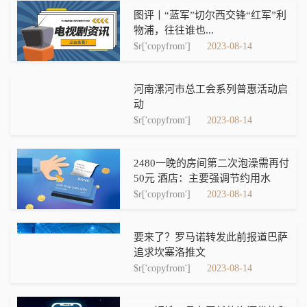
图评丨“蓝军”切尔西交锋“红军”利
物浦，往往谁也...
$r['copyfrom']
2023-08-14
河南漯河市总工会系列普惠活动启
动
$r['copyfrom']
2023-08-14
2480一晚的房间第二次泡澡需再付
50元 酒店：主要强调节约用水
$r['copyfrom']
2023-08-14
要来了？罗马诺转发此前报道巴萨
追求坎塞洛推文
$r['copyfrom']
2023-08-14