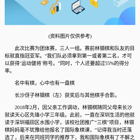
(资料图片仅供参考)
此次比赛为团体赛，三人一组。赛前林钿棋和队友的目
标就直指冠亚军。“我们队必须拿到第一或者第二名，才可
以获得‘运动健将’称号。”同时，个人还要超过55%的得分
率。
名中有棋，心中也有一盘棋
长沙伢子林钿棋（左）获奖后与其他棋手合影。
2018年2月，因父亲工作调动，林钿棋随同父母来长沙
就读天心区先锋小学三年级。此前，一直在深圳生活的他就
读于深圳福田区水围小学，该校社团推广“三棋”项目，林钿
棋妈妈毫不犹豫给他报名了国际象棋课，“记得我当时还落
选了，后来在同班同学的推荐下，我和国际象棋有了不解之