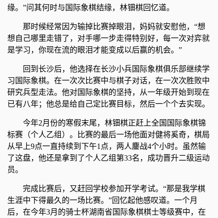
缘。”问其何时与国际象棋结缘，林钿棋回忆道。
那时候经常因为输掉比赛掉眼泪，妈妈就安慰他，“想
想自己哪里走错了，对手哪一步走得特别好，每一次对弈就
是学习，你现在流的眼泪才能变成以后赢的机会。”
回到长沙后，他选择在长沙小兵国际象棋俱乐部继续学
习国际象棋。在一次次比赛中与棋子对话，在一次次胜败中
研究兵型走法。他对国际象棋的坚持，从一年级开始到现在
已有八年；他总是给自己定比赛目标，然后一个个去实现。
今年2月份的寒假末尾，林钿棋正赶上全国国际象棋锦
标赛（个人乙组）。比赛的最后一场他面对健将奚奇，棋局
从早上9点一直持续到下午1点，两人鏖战4个小时。虽然输
了这盘，他还是拿到了个人乙组第33名，成功晋升二级运动
员。
完成比赛后，又赶回学校参加开学考试。“那是我学棋
生涯中下得最久的一场比赛。”回忆起他感叹道。一个月
后，在今年3月的骑士杯湖南省国际象棋棋士等级赛中，在