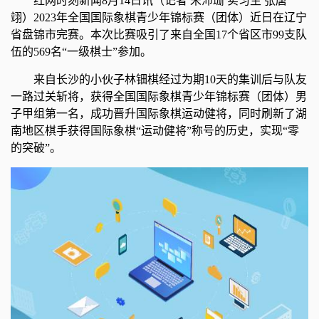
红网时刻新闻8月14日讯（记者 宋沛珊 实习生 张唐
翊）2023年全国国际象棋青少年锦标赛（团体）近日在辽宁
省盘锦市完赛。本次比赛吸引了来自全国17个省区市99支队
伍的569名“一级棋士”参加。
来自长沙的小伙子林钿棋经过为期10天的集训后与队友
一路过关斩将，获得全国国际象棋青少年锦标赛（团体）男
子甲组第一名，成功晋升国际象棋运动健将，同时刷新了湖
南地区棋手获得国际象棋“运动健将”称号的历史，实现“零
的突破”。