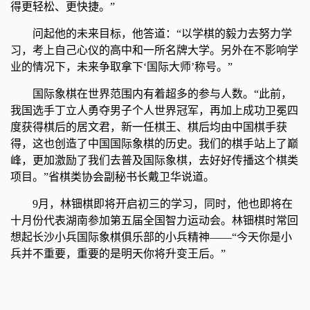
得更轻松、更快捷。”
问起他的未来目标，他答道：“以学棋的毅力去努力学
习，考上自己心仪的高中和一所名牌大学。另外在不影响学
业的情况下，未来争取拿下‘国际大师’称号。”
国际象棋在世界范围内有着超多的参与人数。“此前，
我国选手丁立人勇夺男子个人世界冠军，再加上成功卫冕四
度获得棋后的居文君，新一任棋王、棋后均由中国棋手获
得，这也创造了中国国际象棋的历史。我们的棋手站上了巅
峰，更加激励了我们去普及国际象棋，去好好传播这个棋类
项目。”省棋类协会副秘书长戴卫华说道。
9月，林钿棋即将开启初三的学习，同时，他也即将在
十月份代表湖南参加第五届全国智力运动会。林钿棋时常回
想起长沙小兵国际象棋俱乐部的小兵精神——“今天你是小
兵并不重要，重要的是明天你将升变王后。”