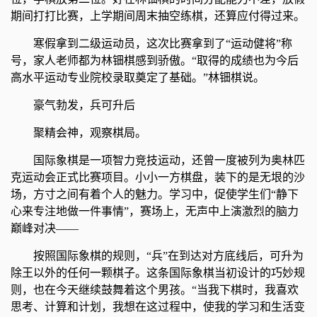
期间打打比赛，上学期间周末抽空练棋，还算应付得过来。
寒假拿到二级运动员，这次比赛拿到了“运动健将”称
号，家人老师都为林钿棋感到骄傲。“取得的成绩也为今后
高水平运动专业院校录取奠定了基础。”林钿棋说。
豪气勃发，兵可升后
聚精会神，观察棋局。
国际象棋是一项智力竞技运动，还曾一度被列为奥林匹
克运动会正式比赛项目。小小一方棋盘，装下的是无垠的沙
场，方寸之间有着个人的魅力。学习中，促使学生们“静下
心来专注地做一件事情”，赛场上，无声中上演激烈的脑力
巅峰对决——
按照国际象棋的规则，“兵”在到达对方底线后，可升为
除王以外的任何一颗棋子。这条国际象棋当初设计的巧妙规
则，也在今天继续鼓舞着这个男孩。“当我下棋时，我喜欢
思考、计算和计划，我想在这过程中，使我的学习和生活变