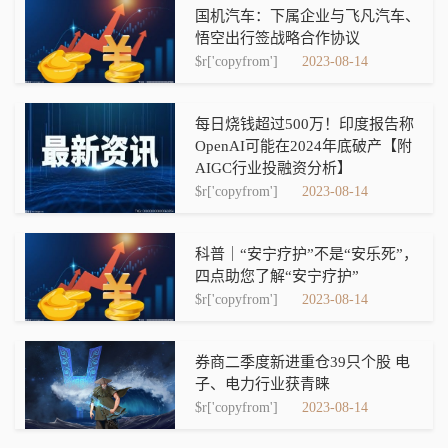
国机汽车：下属企业与飞凡汽车、
悟空出行签战略合作协议
$r['copyfrom']
2023-08-14
每日烧钱超过500万！印度报告称
OpenAI可能在2024年底破产【附
AIGC行业投融资分析】
$r['copyfrom']
2023-08-14
科普｜“安宁疗护”不是“安乐死”，
四点助您了解“安宁疗护”
$r['copyfrom']
2023-08-14
券商二季度新进重仓39只个股 电
子、电力行业获青睐
$r['copyfrom']
2023-08-14