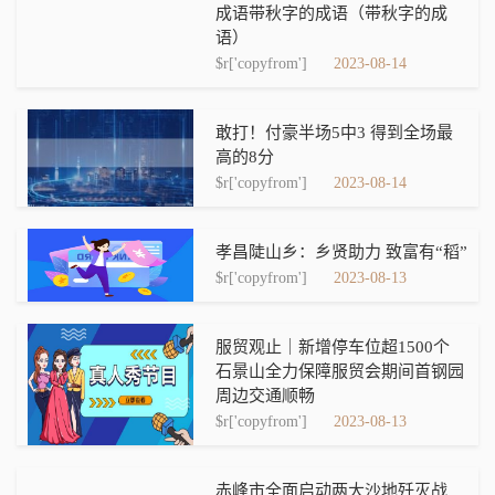
成语带秋字的成语（带秋字的成
语）
$r['copyfrom']
2023-08-14
敢打！付豪半场5中3 得到全场最
高的8分
$r['copyfrom']
2023-08-14
孝昌陡山乡：乡贤助力 致富有“稻”
$r['copyfrom']
2023-08-13
服贸观止｜新增停车位超1500个
石景山全力保障服贸会期间首钢园
周边交通顺畅
$r['copyfrom']
2023-08-13
赤峰市全面启动两大沙地歼灭战