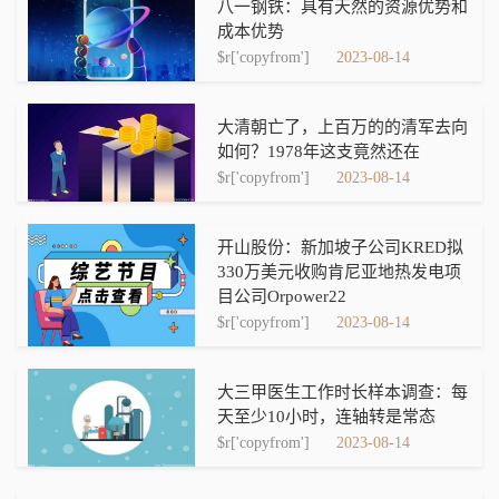
八一钢铁：具有天然的资源优势和
成本优势
$r['copyfrom']
2023-08-14
大清朝亡了，上百万的的清军去向
如何？1978年这支竟然还在
$r['copyfrom']
2023-08-14
开山股份：新加坡子公司KRED拟
330万美元收购肯尼亚地热发电项
目公司Orpower22
$r['copyfrom']
2023-08-14
大三甲医生工作时长样本调查：每
天至少10小时，连轴转是常态
$r['copyfrom']
2023-08-14