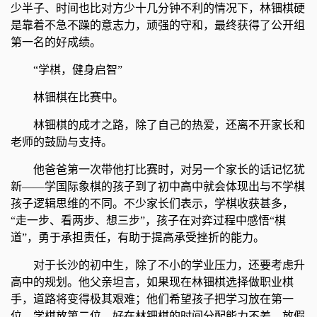
少半子、时间也比对方少十几分钟不利的情况下，林钿棋硬
是靠着不急不躁的意志力，顽强的守和，最终获得了公开组
第一名的好成绩。
“学棋，健身启智”
林钿棋在比赛中。
林钿棋的成才之路，除了自己的热爱，还离不开家长和
老师的鼓励与支持。
他爸爸第一次带他打比赛时，对另一个家长的话记忆犹
新——学国际象棋的孩子到了初中高中就会体现出与不学棋
孩子逻辑思维的不同。不少家长们表示，学棋收获甚多，
“走一步、看两步、想三步”，孩子在对弈过程中感悟“棋
道”，勇于承担责任，有助于提高承受挫折的能力。
对于长沙的初中生，除了不小的学业压力，还要考虑升
高中的规划。他父亲坦言，如果现在林钿棋选择做职业棋
手，道路将变得极其艰难；他们希望孩子把学习放在第一
位，学棋放第二位。好在林钿棋的时间分配能力不差，放假