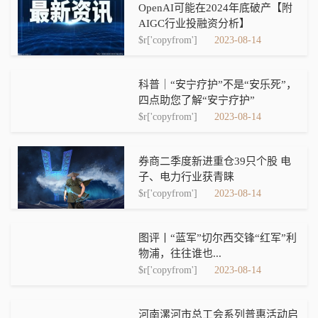
OpenAI可能在2024年底破产【附
AIGC行业投融资分析】
$r['copyfrom']
2023-08-14
科普｜“安宁疗护”不是“安乐死”，
四点助您了解“安宁疗护”
$r['copyfrom']
2023-08-14
券商二季度新进重仓39只个股 电
子、电力行业获青睐
$r['copyfrom']
2023-08-14
图评丨“蓝军”切尔西交锋“红军”利
物浦，往往谁也...
$r['copyfrom']
2023-08-14
河南漯河市总工会系列普惠活动启