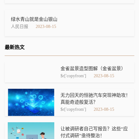
绿水青山就是金山银山
人民日报
2023-08-15
最新热文
金雀盆景造型图解（金雀盆景）
$r['copyfrom']
2023-08-15
无力回天的恒驰汽车突现神助攻！
真能奇迹般复活？
$r['copyfrom']
2023-08-15
让被调研者自己写报告？这些“应
付式调研”亟待整治！