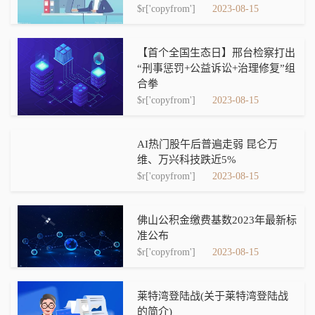
$r['copyfrom']
2023-08-15
【首个全国生态日】邢台检察打出
“刑事惩罚+公益诉讼+治理修复”组
合拳
$r['copyfrom']
2023-08-15
AI热门股午后普遍走弱 昆仑万
维、万兴科技跌近5%
$r['copyfrom']
2023-08-15
佛山公积金缴费基数2023年最新标
准公布
$r['copyfrom']
2023-08-15
莱特湾登陆战(关于莱特湾登陆战
的简介)