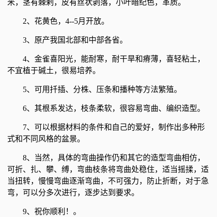
米，茎有棘剌，皮有丝状剥落，小叶暗纪色，革质。
2、花黄色，4--5月开放。
3、原产我国北部和中部各省。
4、金雀喜阳光，能耐寒，耐干旱和瘠薄，喜轻粘土，
不宜植于碱土，很易培养。
5、可用扦插、分株、压条和播种等方法繁殖。
6、其根系发达，枝条柔软，很容易弯曲、编织造型。
7、可以根据材料的条件和自己的爱好，制作出多种形
式和不同风格的盆景。
8、当然，具体的弯曲操作仍和其它的造型弯曲相仿，
可折、扎、攀、缚，弯曲枝条将弯曲处稳住，适当摇揉，适
当扭转，慢慢弯曲逐渐弯曲，不可强力，防止折断，对于急
弯，可以分多次进行，逐步达到要求。
9、祝你顺利！。