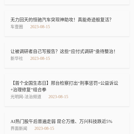
无力回天的恒驰汽车突现神助攻！真能奇迹般复活？
车壹圈
2023-08-15
让被调研者自己写报告？这些“应付式调研”亟待整治！
新华社
2023-08-15
【首个全国生态日】邢台检察打出“刑事惩罚+公益诉讼
+治理修复”组合拳
光明网-法治频道
2023-08-15
AI热门股午后普遍走弱 昆仑万维、万兴科技跌近5%
界面新闻
2023-08-15