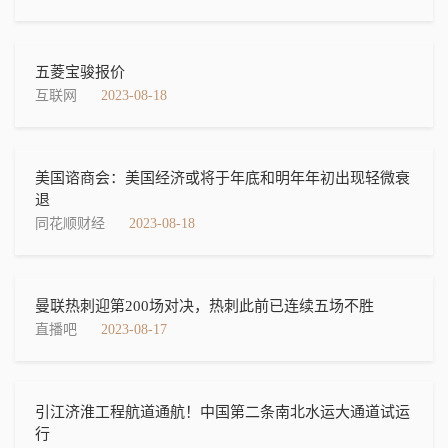
五菱宝骏报价
互联网
2023-08-18
美国谘商会：美国经济或将于年底和明年年初出现轻微衰
退
同花顺财经
2023-08-18
曼联热刺迎第200场对决，热刺此前已连续五场不胜
直播吧
2023-08-17
引江济淮工程航道通航！中国第二条南北水运大通道试运
行