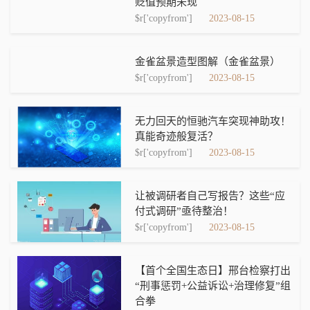
贬值预期未现
$r['copyfrom']
2023-08-15
金雀盆景造型图解（金雀盆景）
$r['copyfrom']
2023-08-15
无力回天的恒驰汽车突现神助攻！
真能奇迹般复活？
$r['copyfrom']
2023-08-15
让被调研者自己写报告？这些“应
付式调研”亟待整治！
$r['copyfrom']
2023-08-15
【首个全国生态日】邢台检察打出
“刑事惩罚+公益诉讼+治理修复”组
合拳