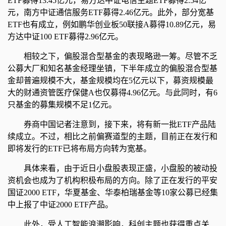
ETF募得13.45亿元，易方达中证电信主题ETF募得2.54亿
元，南方中证通信服务ETF募得2.46亿元。此外，部分宽基
ETF也有成立，例如鹏华创业板50联接A募得10.89亿元，易
方达中证100 ETF募得2.96亿元。
相较之下，偏股混合型基金的表现略逊一筹。尽管不乏
公募大厂和知名基金经理坐镇，下半年成立的偏股混合型基
金却普遍规模不大，基金规模均在5亿元以下，募资规模最
大的财通资管医疗保健A也仅募得4.96亿元。与此同时，有6
只基金的募集规模不足1亿元。
券商中国记者注意到，接下来，将有新一批ETF产品陆
续成立。不过，相比之前偏赛道型的主题，目前正在发行和
即将发行的ETF已将布局方向转为宽基。
具体来看，由于近日小盘股表现正盛，小盘股的被动投
资机会也成为了机构积极布局的方向。除了正在发行的平安
国证2000 ETF，华夏基金、华泰柏瑞基金等10家公募已经集
中上报了中证2000 ETF产品。
此外，受人工智能浪潮影响，科创主题也获得重点关