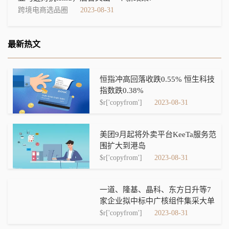
跨境电商选品圈
2023-08-31
最新热文
恒指冲高回落收跌0.55% 恒生科技
指数跌0.38%
$r['copyfrom']
2023-08-31
美团9月起将外卖平台KeeTa服务范
围扩大到港岛
$r['copyfrom']
2023-08-31
一道、隆基、晶科、东方日升等7
家企业拟中标中广核组件集采大单
$r['copyfrom']
2023-08-31