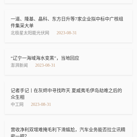
一道、隆基、晶科、东方日升等7家企业拟中标中广核组
件集采大单
北极星太阳能光伏网
2023-08-31
“辽宁一海域海水变黑”，当地回应
澎湃新闻
2023-08-31
记者手记丨在灰烬中寻找昨天 夏威夷毛伊岛劫难之后的
众生相
中工网
2023-08-31
营收净利双增难掩毛利下滑尴尬，汽车业务能否拉立讯精
密一把？