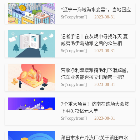
“辽宁一海域海水变黑”，当地回应
$r['copyfrom']
2023-08-31
记者手记丨在灰烬中寻找昨天 夏
威夷毛伊岛劫难之后的众生相
$r['copyfrom']
2023-08-31
营收净利双增难掩毛利下滑尴尬，
汽车业务能否拉立讯精密一把？
$r['copyfrom']
2023-08-31
7个重大项目！济南在这场大会签
下440.72亿元大单
$r['copyfrom']
2023-08-31
莆田市水产冷冻厂(关于莆田市水