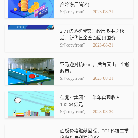
产冷冻厂简述)
$r['copyfrom']
2023-08-31
2.71亿落槌成交！经历多事之秋
后，新华基金全面回归国资
$r['copyfrom']
2023-08-31
亚马逊对抗temu，后台又出一个新
政策?
$r['copyfrom']
2023-08-31
佳兆业集团：上半年实现收入
135.64亿元
$r['copyfrom']
2023-08-30
面板价格继续回暖，TCL科技二季
度归母净利润近9亿