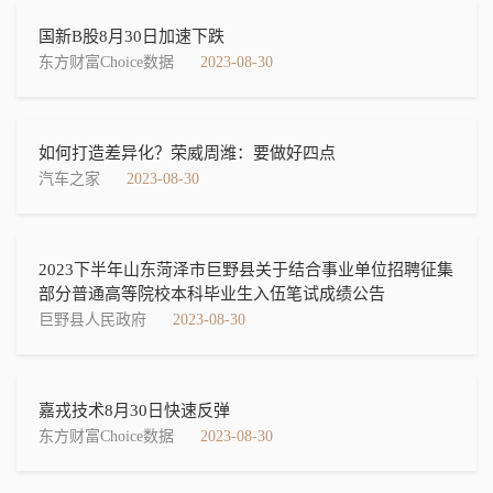
国新B股8月30日加速下跌
东方财富Choice数据
2023-08-30
如何打造差异化？荣威周潍：要做好四点
汽车之家
2023-08-30
2023下半年山东菏泽市巨野县关于结合事业单位招聘征集
部分普通高等院校本科毕业生入伍笔试成绩公告
巨野县人民政府
2023-08-30
嘉戎技术8月30日快速反弹
东方财富Choice数据
2023-08-30