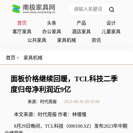
首页
头条
产品
设计
客厅家具
办公家具
酒店家具
儿童家具
公共家具
家具机械
资讯
首页
>
家具机械
面板价格继续回暖，TCL科技二季
度归母净利润近9亿
来源：时代周报
2023-08-30 20:59:00
本文来源：时代周报 作者：林慢慢
8月29日晚间，TCL科技（000100.SZ）发布2023年中期