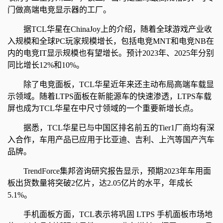
门做高端电竞显示器的工厂。
据TCL华星在ChinaJoy上的介绍，随着全球游戏产业收
入规模和全球PC玩家规模增长，包括电竞MNT和电竞NB在
内的电竞IT显示规模也有望增长。预计2023年、2025年分别
同比增长12%和10%。
除了电竞面板，TCL华星近年来还主动布局高端车载显
示领域。随着LTPS面板在新能源车的快速渗透，LTPS车载
屏也成为TCL华星在中尺寸领域的一个重要新增长点。
据悉，TCL华星已与中国区排名前五的Tier1厂商均有深
入合作，车用产品已应用于比亚迪、吉利、上汽等国产汽车
品牌。
TrendForce集邦咨询研究报告显示，预期2023年车用面
板出货数量将突破2亿片，达2.05亿片的水平，年成长
5.1%。
手机面板方面，TCL表示将巩固 LTPS 手机面板市场地