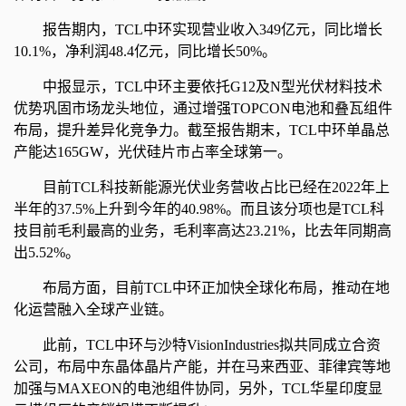
报告期内，TCL中环实现营业收入349亿元，同比增长
10.1%，净利润48.4亿元，同比增长50%。
中报显示，TCL中环主要依托G12及N型光伏材料技术
优势巩固市场龙头地位，通过增强TOPCON电池和叠瓦组件
布局，提升差异化竞争力。截至报告期末，TCL中环单晶总
产能达165GW，光伏硅片市占率全球第一。
目前TCL科技新能源光伏业务营收占比已经在2022年上
半年的37.5%上升到今年的40.98%。而且该分项也是TCL科
技目前毛利最高的业务，毛利率高达23.21%，比去年同期高
出5.52%。
布局方面，目前TCL中环正加快全球化布局，推动在地
化运营融入全球产业链。
此前，TCL中环与沙特VisionIndustries拟共同成立合资
公司，布局中东晶体晶片产能，并在马来西亚、菲律宾等地
加强与MAXEON的电池组件协同，另外，TCL华星印度显