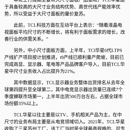
于具备较高的大尺寸业务结构优势、高世代线产能效率优
势，所以受益于大尺寸面板的量价复苏。
此前，TCL科技方面在互动平台上表示：“随着液晶电
视面板平均尺寸的不断增长，将有利于面板需求的增长，改
善行业的供需关系。”
另外，中小尺寸面板方面，上半年，TCl华星6代LTPS
产线扩产项目按计划推进，t9产线已顺利量产爬坡，目前已
完成商显、显示器、笔电等产品品牌客户导入，目前TCL华
星中尺寸业务收入占比提升为21%。
其中数据显示，TCL显示器业务整体出货排名从去年全
球第四提升至全球第二，其中电竞显示器出货量已连续7个
季度蝉联市场第一，上半年出货500万台左右，占据全球市
场份额35%以上。
TCL华星以往主要是以TV、手机相关产品为主，在中
尺寸的业务布局主要是从电竞领域切入。2021年，TCL华星
收购了三星苏州工厂，该工厂当时是全球最高规格的、可专