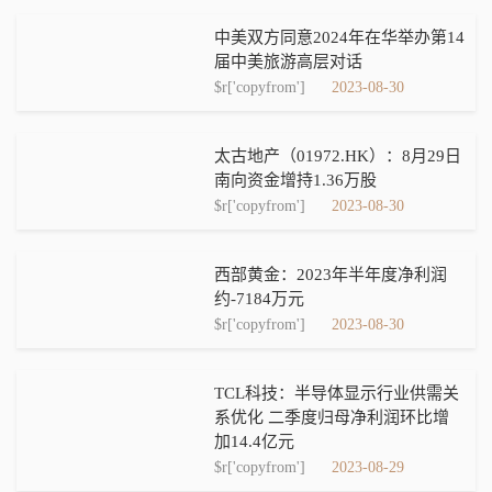
中美双方同意2024年在华举办第14
届中美旅游高层对话
$r['copyfrom']
2023-08-30
太古地产（01972.HK）：8月29日
南向资金增持1.36万股
$r['copyfrom']
2023-08-30
西部黄金：2023年半年度净利润
约-7184万元
$r['copyfrom']
2023-08-30
TCL科技：半导体显示行业供需关
系优化 二季度归母净利润环比增
加14.4亿元
$r['copyfrom']
2023-08-29