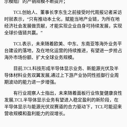
示模组厂的产销规模不断提升；
TCL创始人、董事长李东生之前接受时代周报记者采访
时就表示，“只有推动本土化，赋能当地产业链，为所在地
经济社会发展做贡献，才能实现企业自身可持续发展，实现
全球价值链共赢。”
TCL表示，未来随着欧美、中东、东南亚等海外业务平
台建设的落地，及在地化运营的持续推进，有望进一步抢占
海外市场份额、扩大全球业务规模。
目前,TCL科技形成半导体显示业务、新能源光伏及半
导体材料业务双翼发展,通过上下游产业协同性抵御行业周
期波动的能力进一步增强。
有行业观察人士指出，未来随着面板行业恢复健康良性
发展,TCL半导体显示业务有望进入稳定盈利的新阶段，在
半导体显示与能源光伏双赛道的合力驱动下，TCL可能迎来
营收规模和盈利能力的双增长。