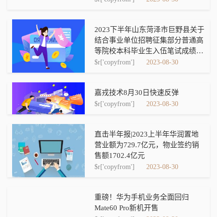
2023下半年山东菏泽市巨野县关于
结合事业单位招聘征集部分普通高
等院校本科毕业生入伍笔试成绩公
告
$r['copyfrom']
2023-08-30
嘉戎技术8月30日快速反弹
$r['copyfrom']
2023-08-30
直击半年报|2023上半年华润置地
营业额为729.7亿元，物业签约销
售额1702.4亿元
$r['copyfrom']
2023-08-30
重磅！华为手机业务全面回归
Mate60 Pro新机开售