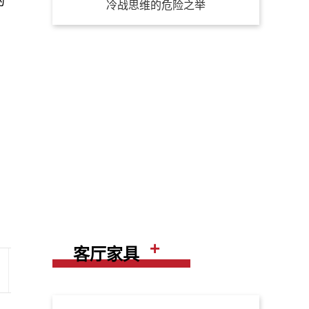
的
冷战思维的危险之举
，
+
客厅家具