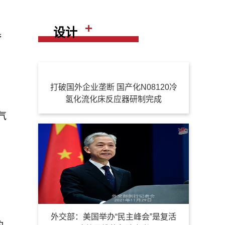
+
设计
夸
打破国外企业垄断 国产化N08120冷
氢化流化床反应器研制完成
气
外交部：美国举办“民主峰会”是复活