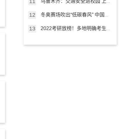
乌鲁木齐：交通安全进校园 上
好“开学第一课”
冬奥赛场吹出“低碳春风” 中国行
动点亮“绿色未来”
2022考研放榜！多地明确考生
可申请成绩复核