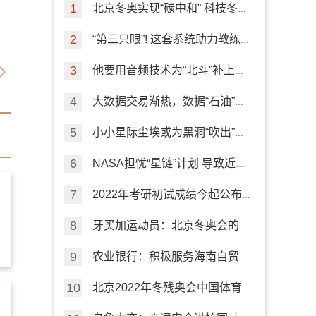
北京冬奥实现“碳中和” 科技冬奥
专项来盘点
“第三只眼”! 这套系统助力教练
员指导训练
他要用音频技术为“北斗”补上室
内导航短板
大数据交易渐热，数据“石油”如
何挖掘？
小小星际尘埃或为黑洞“吹出”的
高速外流“加油”
NASA担忧“星链”计划 导致近地
轨道“严重拥堵”
2022年考研初试成绩今起公布
这些信息要注意
牙买加运动员：北京冬奥会的精
彩有序令人难忘
农业银行：积极服务海南自贸港
建设
北京2022年冬残奥会中国体育
代表团成立