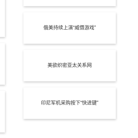
俄美持续上演“威慑游戏”
美欲织密亚太关系网
印尼军机采购按下“快进键”