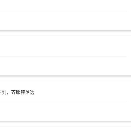
在列，齐耶赫落选