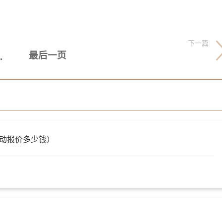
下一篇
最后一页
烈风或暴风信号
混动报价多少钱）