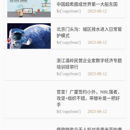
中国超希腊成世界第一大船东国
$r['copyfrom']
2023-08-12
北京门头沟：城区排水进入日常管
护模式‍‍‍‍‍
$r['copyfrom']
2023-08-12
浙江温岭民营企业家数字经济专题
培训班举行
$r['copyfrom']
2023-08-12
官宣！广厦签约小外，NBL强者，
攻坚+组织不错，带替补是一把好
手
$r['copyfrom']
2023-08-12
俄称挫败乌无人机对克里米亚的袭