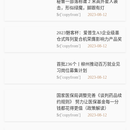
秘鲁一部落称遭 2 米高外星人袭
击，形似绿魔，脚跟有灯
$r['copyfrom']
2023-08-12
2023魅客杯：爱普生A3企业级墨
仓式阵列复合机荣膺影响力产品奖
$r['copyfrom']
2023-08-12
首批236个丨柳州推动百万就业见
习岗位募集计划
$r['copyfrom']
2023-08-12
国家医保局调整完善《谈判药品续
约规则》 努力让医保基金每一分
钱都花得更值（政策解读）
$r['copyfrom']
2023-08-12