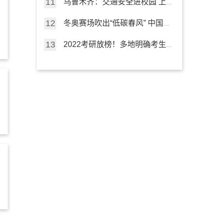
乌鲁木齐：交通安全进校园 上
好“开学第一课”
冬奥赛场吹出“低碳春风” 中国行
动点亮“绿色未来”
2022考研放榜！多地明确考生
可申请成绩复核