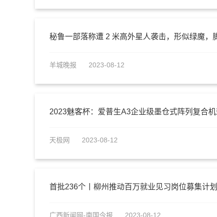
秘鲁一部落称遭 2 米高外星人袭击，形似绿魔，
羊城晚报
2023-08-12
2023魅客杯：爱普生A3企业级墨仓式阵列复合
天极网
2023-08-12
首批236个丨柳州推动百万就业见习岗位募集计
广西新闻网-南国今报
2023-08-12