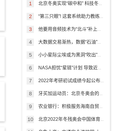
北京冬奥实现“碳中和” 科技冬奥
专项来盘点
“第三只眼”! 这套系统助力教练
员指导训练
他要用音频技术为“北斗”补上室
内导航短板
大数据交易渐热，数据“石油”如
何挖掘？
小小星际尘埃或为黑洞“吹出”的
高速外流“加油”
NASA担忧“星链”计划 导致近地
轨道“严重拥堵”
2022年考研初试成绩今起公布
这些信息要注意
牙买加运动员：北京冬奥会的精
彩有序令人难忘
农业银行：积极服务海南自贸港
建设
北京2022年冬残奥会中国体育
代表团成立