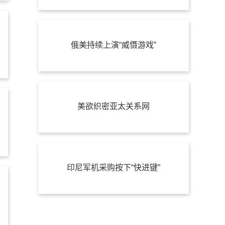
俄美持续上演“威慑游戏”
美欲织密亚太关系网
印尼军机采购按下“快进键”