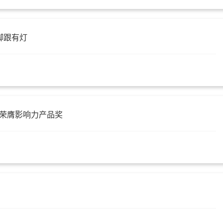
脚跟有灯
机荣膺影响力产品奖
划