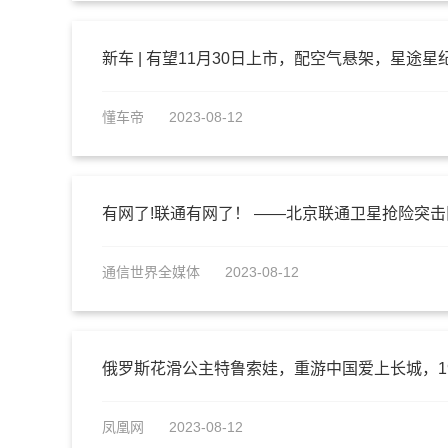
新车 | 有望11月30日上市，配空气悬架，星途
懂车帝
2023-08-12
有网了!联通有网了！ ——北京联通卫星抢险突
通信世界全媒体
2023-08-12
俄罗斯花滑公主特鲁索娃，重游中国爱上长城，1
凤凰网
2023-08-12