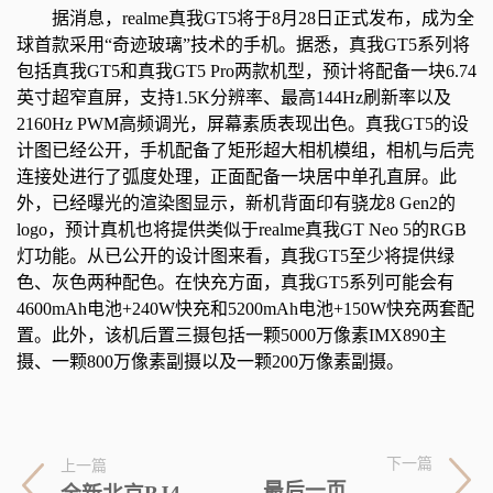
据消息，realme真我GT5将于8月28日正式发布，成为全
球首款采用“奇迹玻璃”技术的手机。据悉，真我GT5系列将
包括真我GT5和真我GT5 Pro两款机型，预计将配备一块6.74
英寸超窄直屏，支持1.5K分辨率、最高144Hz刷新率以及
2160Hz PWM高频调光，屏幕素质表现出色。真我GT5的设
计图已经公开，手机配备了矩形超大相机模组，相机与后壳
连接处进行了弧度处理，正面配备一块居中单孔直屏。此
外，已经曝光的渲染图显示，新机背面印有骁龙8 Gen2的
logo，预计真机也将提供类似于realme真我GT Neo 5的RGB
灯功能。从已公开的设计图来看，真我GT5至少将提供绿
色、灰色两种配色。在快充方面，真我GT5系列可能会有
4600mAh电池+240W快充和5200mAh电池+150W快充两套配
置。此外，该机后置三摄包括一颗5000万像素IMX890主
摄、一颗800万像素副摄以及一颗200万像素副摄。
下一篇
上一篇
最后一页