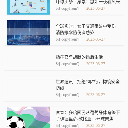
环球头条：尿素：忽如一夜春风来
$r['copyfrom']
2023-06-27
全球实时：女子交通事故中受伤
消防撑伞防伤者感染
$r['copyfrom']
2023-06-27
指挥官与胡腾的婚后生活
$r['copyfrom']
2023-06-27
世界速讯：拒绝“毒”行，构筑安全
防线
$r['copyfrom']
2023-06-27
官宣：多哈国民从葡萄牙体育签下
了伊德里萨-敦比亚...-环球聚焦
$r['copyfrom']
2023-06-27