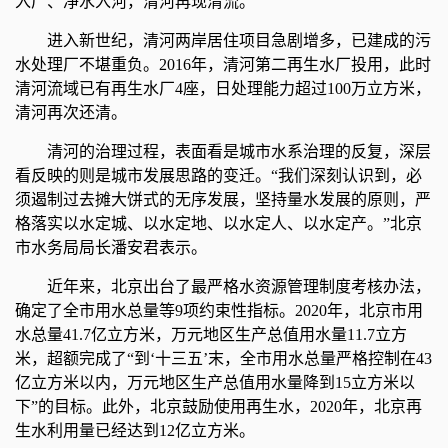
入厂、净水入河，清河再现清流。
进入新世纪，清河两岸居住项目急剧增多，已建成的污
水处理厂不堪重负。2016年，清河第二再生水厂投用，此时
清河流域已有再生水厂4座，日处理能力超过100万立方米，
清河再次还清。
清河的治理过程，表面看是城市水系治理的反复，深层
看反映的则是城市发展思路的变迁。“我们深刻认识到，必
须遏制过去摊大饼式的无序发展，坚持量水发展的原则，严
格落实以水定城、以水定地、以水定人、以水定产。”北京
市水务局局长潘安君表示。
近年来，北京出台了最严格水资源管理制度考核办法，
确定了全市用水总量等9项约束性指标。2020年，北京市用
水总量41.7亿立方米，万元地区生产总值用水量11.7立方
米，超额完成了“到‘十三五’末，全市用水总量严格控制在43
亿立方米以内，万元地区生产总值用水量降到15立方米以
下”的目标。此外，北京鼓励使用再生水，2020年，北京再
生水利用量已经达到12亿立方米。