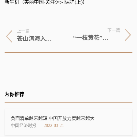
新生机（美丽中国·关注运河保护(上)）
下一篇
上一篇
“一枝黄花”，到底是朵什么花？（说道·把自然讲给你听）
苍山洱海入画来（百姓影像）
为你推荐
负面清单越来越短 中国开放力度越来越大
中国经济时报
2022-03-21