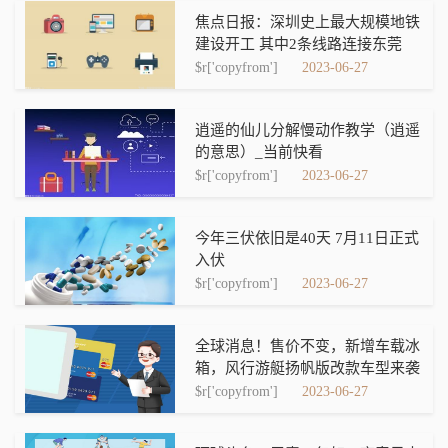
焦点日报：深圳史上最大规模地铁
建设开工 其中2条线路连接东莞
$r['copyfrom']
2023-06-27
逍遥的仙儿分解慢动作教学（逍遥
的意思）_当前快看
$r['copyfrom']
2023-06-27
今年三伏依旧是40天 7月11日正式
入伏
$r['copyfrom']
2023-06-27
全球消息！售价不变，新增车载冰
箱，风行游艇扬帆版改款车型来袭
$r['copyfrom']
2023-06-27