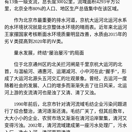
有13条一级支流，总长度300公里，流域面积4293平方公
里，北京全市80%的人口、地区生产总值集中在该区域。
作为北京市最重要的排水河道，京杭大运河北运河水系
的水环境状况就是北京整体水环境的晴雨表。近年来北运河
王家摆国家考核断面水环境质量明显改善，水质由2015年的
劣Ⅴ类提高到2020年的Ⅳ类。
量水发展，终结“屡治屡污”的局面
位于北京通州区的北关拦河闸是千里京杭大运河的北
首，与温榆河、通惠河、运潮减河、小中河在此“握手”，形
成了大运河北源头五河交汇的壮观景象。曾经，古运河一度
随着社会的发展、人口的增多而渐渐失去了往日风采，北运
河上游的支流清河也是浊了又清、清了又浊。
1990年前后，北京市针对清河流域毛纺企业污染问题进
行了综合整治，清河逐渐还清。毛纺厂关了，但其后数年，
大大小小的企业、农贸市场又渐渐在清河沿岸聚集，清河又
变得污浊。2002年，清河流域建成第一座污水处理厂，污水