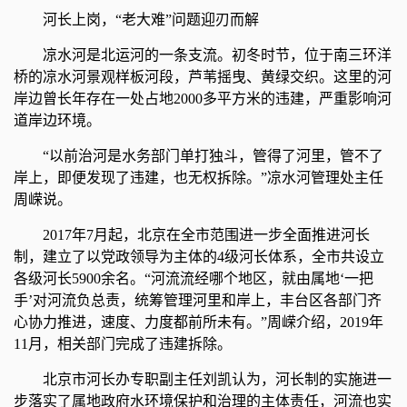
河长上岗，“老大难”问题迎刃而解
凉水河是北运河的一条支流。初冬时节，位于南三环洋
桥的凉水河景观样板河段，芦苇摇曳、黄绿交织。这里的河
岸边曾长年存在一处占地2000多平方米的违建，严重影响河
道岸边环境。
“以前治河是水务部门单打独斗，管得了河里，管不了
岸上，即便发现了违建，也无权拆除。”凉水河管理处主任
周嵘说。
2017年7月起，北京在全市范围进一步全面推进河长
制，建立了以党政领导为主体的4级河长体系，全市共设立
各级河长5900余名。“河流流经哪个地区，就由属地‘一把
手’对河流负总责，统筹管理河里和岸上，丰台区各部门齐
心协力推进，速度、力度都前所未有。”周嵘介绍，2019年
11月，相关部门完成了违建拆除。
北京市河长办专职副主任刘凯认为，河长制的实施进一
步落实了属地政府水环境保护和治理的主体责任，河流也实