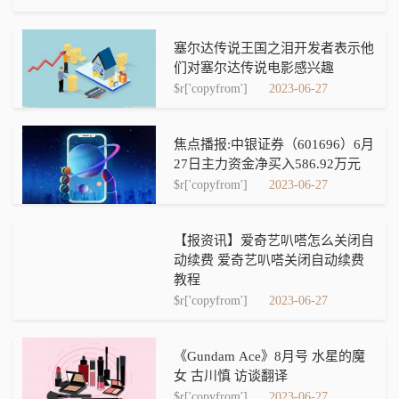
塞尔达传说王国之泪开发者表示他
们对塞尔达传说电影感兴趣
$r['copyfrom']
2023-06-27
焦点播报:中银证券（601696）6月
27日主力资金净买入586.92万元
$r['copyfrom']
2023-06-27
【报资讯】爱奇艺叭嗒怎么关闭自
动续费 爱奇艺叭嗒关闭自动续费
教程
$r['copyfrom']
2023-06-27
《Gundam Ace》8月号 水星的魔
女 古川慎 访谈翻译
$r['copyfrom']
2023-06-27