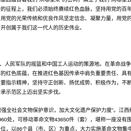
新的征程上，我们必须始终赓续红色血脉，坚持用党的百
，用党的光荣传统和优良作风坚定信念、凝聚力量，用党
力开创属于我们这一代人的历史伟业。
、人民军队的摇篮和中国工人运动的策源地。在革命战争
厚的红色底蕴，在推进红色基因传承中肩负重要责任、具
重要指示精神，坚持守正创新、扬优成势、积极作为，不
传承示范区上迈出坚实步伐。
增强全社会文物保护意识，加大文化遗产保护力度”。江西
60处，可移动革命文物43650件（套），堪称一座没有
位，以86个县（市、区）为重点，大力实施革命文物集