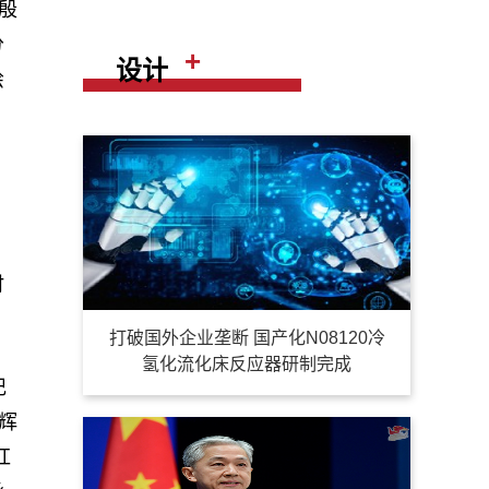
殷
分
+
设计
绘
时
打破国外企业垄断 国产化N08120冷
氢化流化床反应器研制完成
记
辉
红