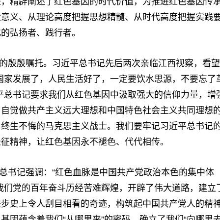
来，精辟阐述了红色基因的时代价值，为推进红色基因传
大意义、从理论高度把握思想精髓、从时代高度把握实践
化的弘扬者、践行者。
的殷殷嘱托。习近平总书记先后两次亲临江西视察，看望
国家发展了，人民生活好了，一定要饮水思源，不要忘了
平总书记要求我们从红色基因中汲取强大的信仰力量，增
护”，自觉做共产主义远大理想和中国特色社会主义共同理想
、终生不悔的马克思主义战士。我们要牢记习近平总书记
长征精神，让红色基因永不褪色、代代相传。
总书记强调：“红色血脉是中国共产党政治本色的集中体
我们党的百年奋斗历经苦难辉煌，开辟了伟大道路，建立
进步史上令人刮目相看的奇迹，构筑起中国共产党人的精
因蕴含着我们“从哪里来”的密码，确立了我们“向哪里去