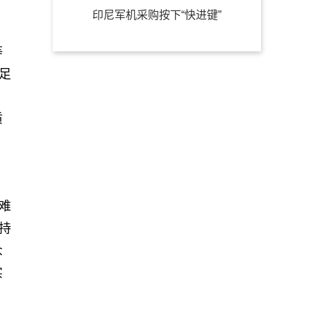
印尼军机采购按下“快进键”
等
足
质
难
持
众
实