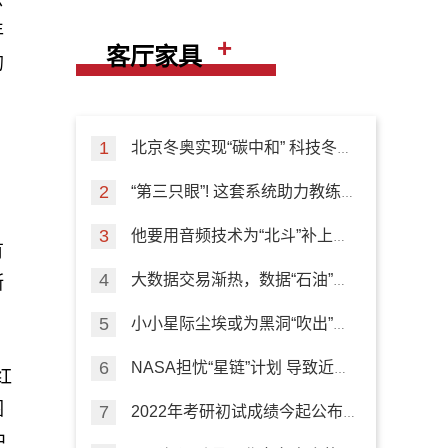
年
+
客厅家具
的
北京冬奥实现“碳中和” 科技冬奥
专项来盘点
“第三只眼”! 这套系统助力教练
员指导训练
他要用音频技术为“北斗”补上室
有
内导航短板
大数据交易渐热，数据“石油”如
断
何挖掘？
小小星际尘埃或为黑洞“吹出”的
高速外流“加油”
NASA担忧“星链”计划 导致近地
红
轨道“严重拥堵”
围
2022年考研初试成绩今起公布
这些信息要注意
中