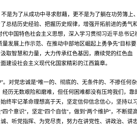
，不是为了从成功中寻求慰藉，更不是为了躺在功劳簿上
为了总结历史经验、把握历史规律，增强开拓前进的勇气
时代中国特色社会主义思想，深入学习贯彻习近平总书记
质量发展上作示范、在推动中部地区崛起上勇争先”目标要
中汲取智慧和力量，大力传承红色基因，赓续党的红色血
全面建设社会主义现代化国家精彩的江西篇章。
护”。对党忠诚是“唯一的、彻底的、无条件的、不掺任何杂
，经历无数艰险和磨难，但任何困难都没有压垮我们，靠
要始终牢记革命理想高于天，坚定信仰信念信心，坚持以
四个意识”，坚定“四个自信”，做到“两个维护”，不断提
忠诚、听党指挥、为党尽责，努力在讲党性、讲政治、讲