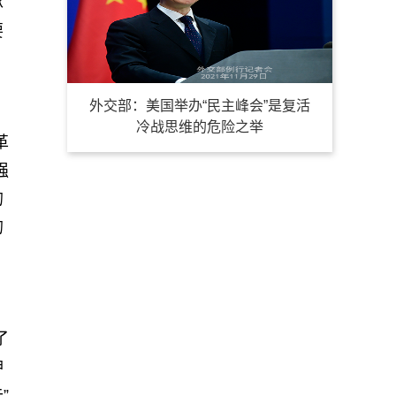
承
要
外交部：美国举办“民主峰会”是复活
冷战思维的危险之举
革
强
的
的
了
神
”