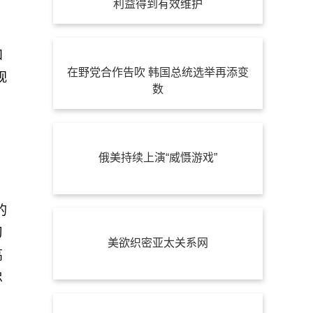
利益得到有效维护
、
和
在野党合作告吹 韩国总统选举再添变
视
数
俄美持续上演“威慑游戏”
的
习
美欲织密亚太关系网
高
忠