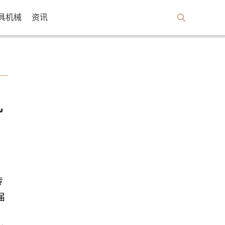
具机械
资讯
九
传
届
：