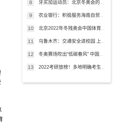
牙买加运动员：北京冬奥会的精
彩有序令人难忘
农业银行：积极服务海南自贸港
，
建设
北京2022年冬残奥会中国体育
代表团成立
乌鲁木齐：交通安全进校园 上
好“开学第一课”
冬奥赛场吹出“低碳春风” 中国行
动点亮“绿色未来”
2022考研放榜！多地明确考生
要
可申请成绩复核
爱
以
育