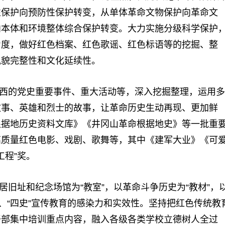
性保护向预防性保护转变，从单体革命文物保护向革命文
向本体和环境整体综合保护转变。大力实施分级科学保护
力度，做好红色档案、红色歌谣、红色标语等的挖掘、整
风貌完整性和文化延续性。
西的党史重要事件、重大活动等，深入挖掘整理，运用多
故事、英雄和烈士的故事，让革命历史生动再现、更加鲜
根据地历史资料文库》《井冈山革命根据地史》等一批重
高质量红色电影、戏剧、歌舞等，其中《建军大业》《可
工程”奖。
旧址和纪念场馆为“教室”，以革命斗争历史为“教材”，
、“四史”宣传教育的感染力和实效性。坚持把红色传统教
干部集中培训重点内容，融入各级各类学校立德树人全过