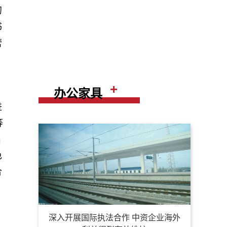
初
书
营
+
办公家具
进
等
届
色
合
深入开展国际执法合作 中资企业海外