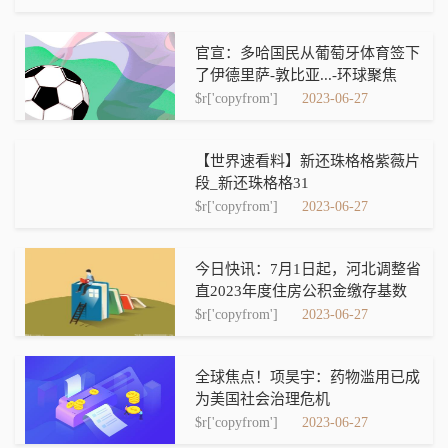
官宣：多哈国民从葡萄牙体育签下
了伊德里萨-敦比亚...-环球聚焦
$r['copyfrom']
2023-06-27
【世界速看料】新还珠格格紫薇片
段_新还珠格格31
$r['copyfrom']
2023-06-27
今日快讯：7月1日起，河北调整省
直2023年度住房公积金缴存基数
$r['copyfrom']
2023-06-27
全球焦点！项昊宇：药物滥用已成
为美国社会治理危机
$r['copyfrom']
2023-06-27