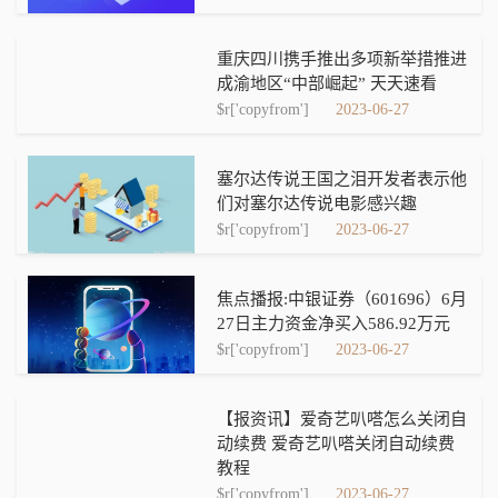
重庆四川携手推出多项新举措推进
成渝地区“中部崛起” 天天速看
$r['copyfrom']
2023-06-27
塞尔达传说王国之泪开发者表示他
们对塞尔达传说电影感兴趣
$r['copyfrom']
2023-06-27
焦点播报:中银证券（601696）6月
27日主力资金净买入586.92万元
$r['copyfrom']
2023-06-27
【报资讯】爱奇艺叭嗒怎么关闭自
动续费 爱奇艺叭嗒关闭自动续费
教程
$r['copyfrom']
2023-06-27