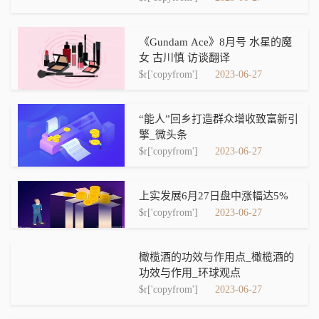
《Gundam Ace》8月号 水星的魔
女 古川慎 访谈翻译
$r['copyfrom']
2023-06-27
“能人”回乡打造群众增收致富新引
擎_微头条
$r['copyfrom']
2023-06-27
上实发展6月27日盘中涨幅达5%
$r['copyfrom']
2023-06-27
橄榄酒的功效与作用点_橄榄酒的
功效与作用_环球观点
$r['copyfrom']
2023-06-27