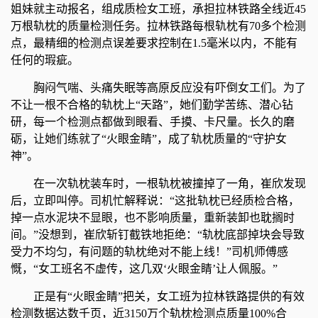
姐妹就主动报名，组成质检女工班，承担拉林铁路全线近45
万根轨枕的质量检测任务。拉林铁路每根轨枕有70多个检测
点，最精细的检测点误差要求控制在1.5毫米以内，不能有
任何的瑕疵。
胸闷气喘、头痛失眠等高原反应没有吓倒女工们。为了
不让一根不合格的轨枕上“天路”，她们勤学苦练、潜心钻
研，每一个检测点都做到眼看、手摸、卡尺量。长久的磨
砺，让她们练就了“火眼金睛”，成了轨枕质量的“守护女
神”。
在一次轨枕装车时，一根轨枕被撞掉了一角，崔欣发现
后，立即叫停。司机忙解释说：“这批轨枕已经质检合格，
掉一点水泥块不显眼，也不影响质量，重新装卸也耽搁时
间。”没想到，崔欣斩钉截铁地拒绝：“轨枕底部掉块会导致
受力不均匀，有问题的轨枕绝对不能上线！”司机师傅感
慨，“女工班名不虚传，这几双‘火眼金睛’让人佩服。”
正是有“火眼金睛”把关，女工班为拉林铁路提供的有效
检测数据达数千页，近3150万个轨枕检测点质量100%合